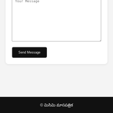
Send Message
© మిసిమి మాసపత్రిక